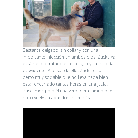
Bastante delgado, sin collar y con una
importante infección en ambos ojos, Zucka ya
está siendo tratado en el refugio y su mejoría
es evidente. A pesar de ello, Zucka es un
perro muy sociable que no lleva nada bien
estar encerrado tantas horas en una jaula.
Buscamos para él una verdadera familia que
no lo vuelva a abandonar sin más…