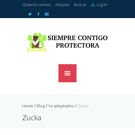
Quienes somos
Adoptar
Buscar
Log in
Home
Blog
Ya adoptados
Zucka
Zucka