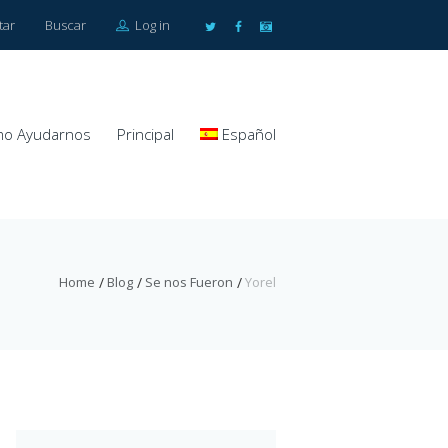
tar
Buscar
Log in
o Ayudarnos
Principal
Español
Home
Blog
Se nos Fueron
Yorel