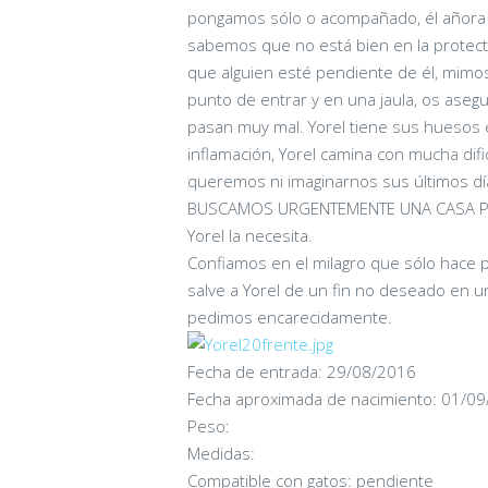
pongamos sólo o acompañado, él añora e
sabemos que no está bien en la protect
que alguien esté pendiente de él, mimos,
punto de entrar y en una jaula, os ase
pasan muy mal. Yorel tiene sus huesos 
inflamación, Yorel camina con mucha dif
queremos ni imaginarnos sus últimos día
BUSCAMOS URGENTEMENTE UNA CASA PARA Y
Yorel la necesita.
Confiamos en el milagro que sólo hace 
salve a Yorel de un fin no deseado en una
pedimos encarecidamente.
Fecha de entrada: 29/08/2016
Fecha aproximada de nacimiento: 01/0
Connor
Peso:
Medidas:
08/10/2023
Compatible con gatos: pendiente