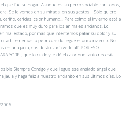
l que fue su hogar. Aunque es un perro sociable con todos,
ora. Se lo vemos en su mirada, en sus gestos… Sólo quiere
 cariño, caricias, calor humano… Para colmo el invierno está a
guramos que es muy duro para los animales ancianos. Lo
en mal estado, por más que intentemos paliar su dolor y su
icultad. Tememos lo peor cuando llegue el duro invierno. No
s en una jaula, nos destrozaría verlo allí. POR ESO
OREL, que lo cuide y le dé el calor que tanto necesita.
posible Siempre Contigo y que llegue ese ansiado ángel que
 jaula y haga feliz a nuestro ancianito en sus últimos días. Lo
9/2006
Assam
27/09/2023