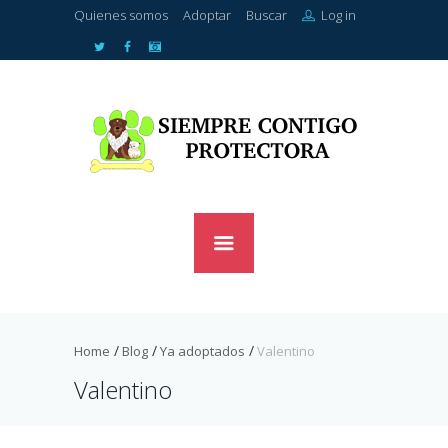
Quienes somos
Adoptar
Buscar
Log in
Home
Blog
Ya adoptados
Valentino
Valentino