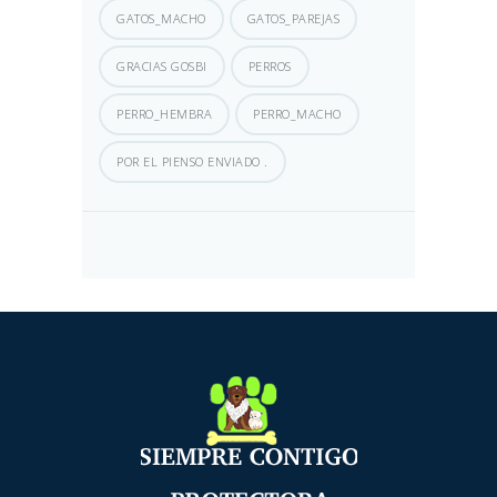
GATOS_MACHO
GATOS_PAREJAS
GRACIAS GOSBI
PERROS
PERRO_HEMBRA
PERRO_MACHO
POR EL PIENSO ENVIADO .