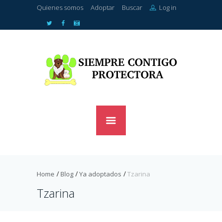
Quienes somos
Adoptar
Buscar
Log in
Home
Blog
Ya adoptados
Tzarina
Tzarina