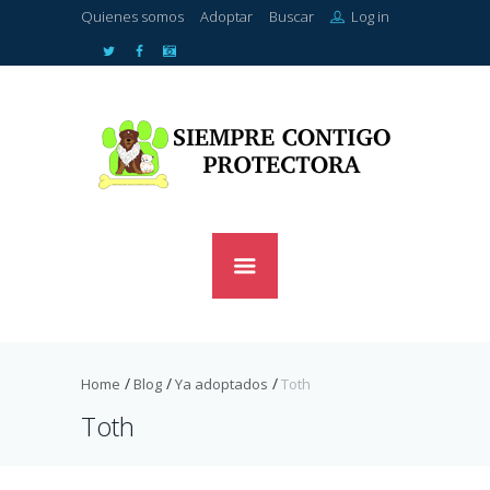
Quienes somos
Adoptar
Buscar
Log in
Home
Blog
Ya adoptados
Toth
Toth