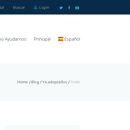
tar
Buscar
Log in
o Ayudarnos
Principal
Español
Home
Blog
Ya adoptados
Tintín