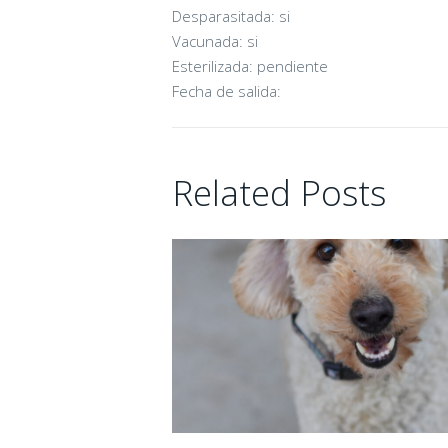
Desparasitada: si
16/06/2026
Vacunada: si
Esterilizada: pendiente
Fecha de salida:
Related Posts