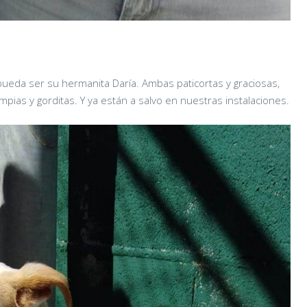
 pueda ser su hermanita Daría. Ambas paticortas y graciosas,
impias y gorditas. Y ya están a salvo en nuestras instalaciones.