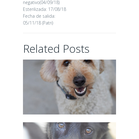
negativo(04/09/18)
Esterilizada: 17/08/18
Fecha de salida:
05/11/18 (Patri)
CHAIRMAN
Related Posts
02/06/2026