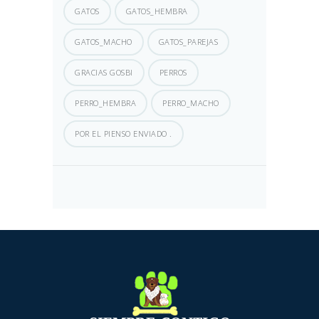
GATOS
GATOS_HEMBRA
GATOS_MACHO
GATOS_PAREJAS
GRACIAS GOSBI
PERROS
PERRO_HEMBRA
PERRO_MACHO
POR EL PIENSO ENVIADO .