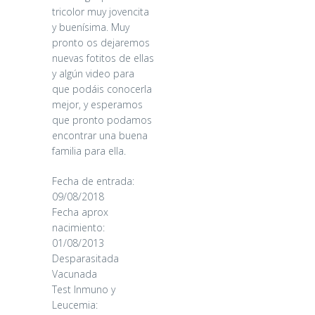
tricolor muy jovencita
y buenísima. Muy
pronto os dejaremos
nuevas fotitos de ellas
y algún video para
que podáis conocerla
mejor, y esperamos
que pronto podamos
encontrar una buena
familia para ella.
Fecha de entrada:
09/08/2018
Fecha aprox
nacimiento:
01/08/2013
CANDY
Desparasitada
Vacunada
Test Inmuno y
16/06/2026
Leucemia: