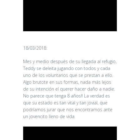
18/03/2018:
Mes y medio después de su llegada al refugio,
Teddy se deleita jugando con todos y cada
uno de los voluntarios que se prestan a ello.
Algo brutote en sus formas, nada más lejos
de su intención el querer hacer daño a nadie.
No parece que tenga 8 años!! La verdad es
que su estado es tan vital y tan jovial, que
podríamos jurar que nos encontramos ante
un jovencito lleno de vida.