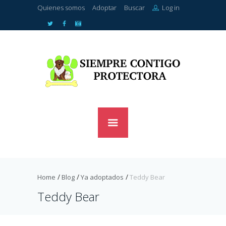
Quienes somos
Adoptar
Buscar
Log in
Home
Blog
Ya adoptados
Teddy Bear
Teddy Bear