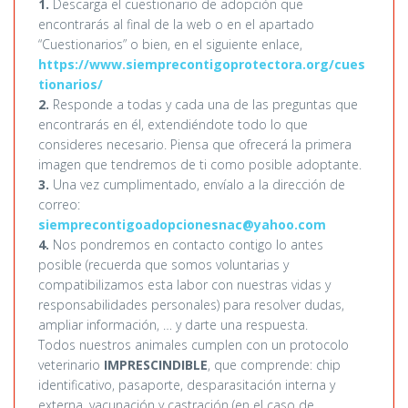
1.
Descarga el cuestionario de adopción que
encontrarás al final de la web o en el apartado
“Cuestionarios” o bien, en el siguiente enlace,
https://www.siemprecontigoprotectora.org/cues
tionarios/
2.
Responde a todas y cada una de las preguntas que
encontrarás en él, extendiéndote todo lo que
consideres necesario. Piensa que ofrecerá la primera
imagen que tendremos de ti como posible adoptante.
3.
Una vez cumplimentado, envíalo a la dirección de
correo:
siemprecontigoadopcionesnac@yahoo.com
4.
Nos pondremos en contacto contigo lo antes
posible (recuerda que somos voluntarias y
compatibilizamos esta labor con nuestras vidas y
responsabilidades personales) para resolver dudas,
ampliar información, … y darte una respuesta.
Todos nuestros animales cumplen con un protocolo
veterinario
IMPRESCINDIBLE
, que comprende: chip
identificativo, pasaporte, desparasitación interna y
externa, vacunación y castración (en el caso de