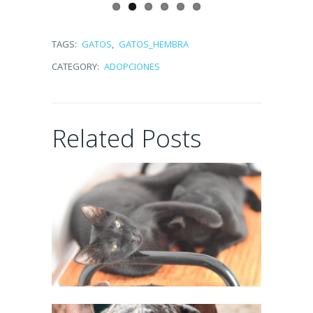
7 days ago
TAGS:
GATOS
,
GATOS_HEMBRA
CATEGORY:
ADOPCIONES
MATEO
Related Posts
12 days ago