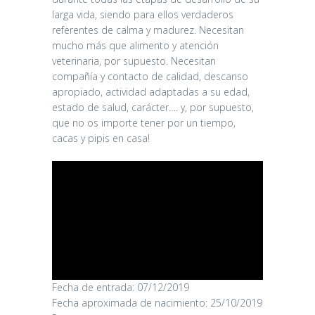
larga vida, siendo para ellos verdaderos
referentes de calma y madurez. Necesitan
mucho más que alimento y atención
veterinaria, por supuesto. Necesitan
compañía y contacto de calidad, descanso
apropiado, actividad adaptadas a su edad,
estado de salud, carácter…. y, por supuesto,
que no os importe tener por un tiempo,
cacas y pipis en casa!
Fecha de entrada: 07/12/2019
CANDY
Fecha aproximada de nacimiento: 25/10/2019