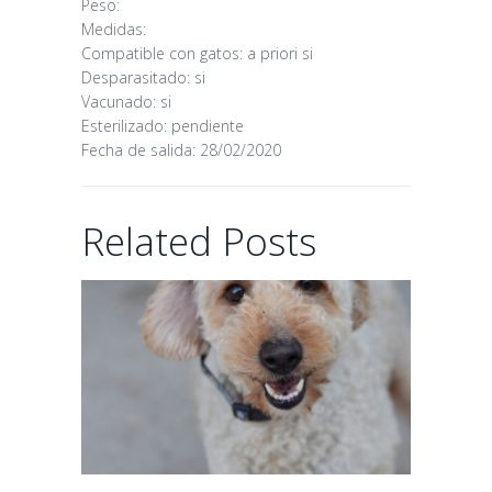
Peso:
Medidas:
16/06/2026
Compatible con gatos: a priori si
Desparasitado: si
Vacunado: si
Esterilizado: pendiente
Fecha de salida: 28/02/2020
CHAIRMAN
Related Posts
02/06/2026