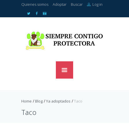
Quienes somos
Adoptar
Buscar
Log in
Home
Blog
Ya adoptados
Taco
Taco