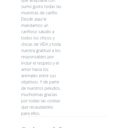
que aceptaba con
sumo gusto todas las
muestras de cariño.
Desde aquí le
mandamos un
cariñoso saludo a
todos los chicos y
chicas de VIDA y toda
nuestra gratitud a los
responsables por
incluir el respeto y el
MEJORA
amor hacia los
CONTINUA DE
animales entre sus
LAS
objetivos. Y de parte
INSTALACIONES
de nuestros peludos,
muchisímas gracias
26 days ago
por todas las cositas
que recaudastéis
para ellos.
ALOIA Y