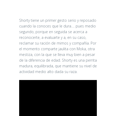
Shorty tiene un primer gesto serio y reposado
cuando la conoces que le dura…. pues medio
segundo, porque en seguida se acerca a
reconocerte, a evaluarte y a, en su caso,
reclamar su ración de mimos y compañía. Por
el momento comparte jaulita con Moka, otra
mestiza, con la que se lleva muy bien a pesar
de la diferencia de edad. Shorty es una perrita
madura, equilibrada, que mantiene su nivel de
actividad medio alto dada su raza.