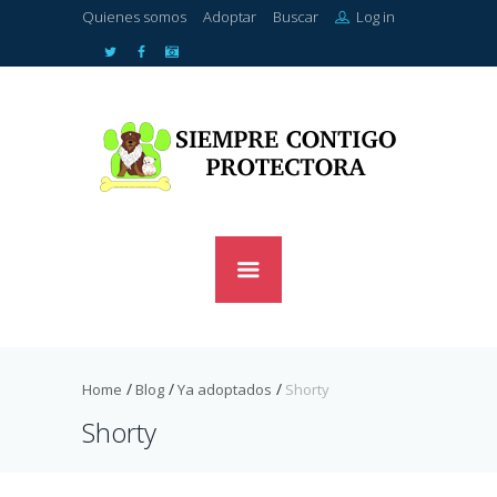
Quienes somos
Adoptar
Buscar
Log in
Home
Blog
Ya adoptados
Shorty
Shorty