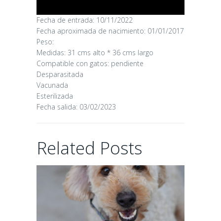
Fecha de entrada: 10/11/2022
CANDY
Fecha aproximada de nacimiento: 01/01/2017
Peso:
Medidas: 31 cms alto * 36 cms largo
16/06/2026
Compatible con gatos: pendiente
Desparasitada
Vacunada
Esterilizada
Fecha salida: 03/02/2023
CHAIRMAN
Related Posts
02/06/2026