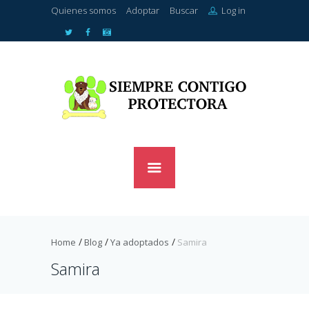
Quienes somos
Adoptar
Buscar
Log in
Home
Blog
Ya adoptados
Samira
Samira