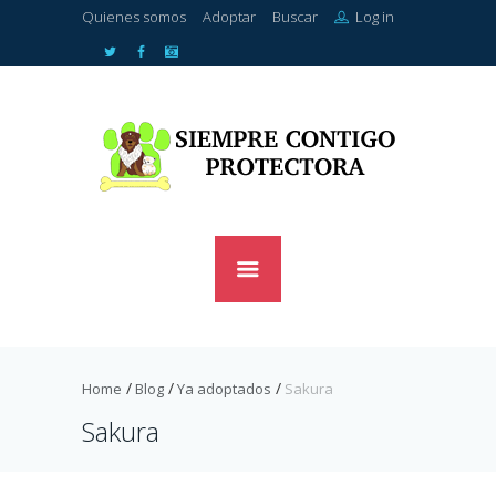
Quienes somos
Adoptar
Buscar
Log in
Home
Blog
Ya adoptados
Sakura
Sakura