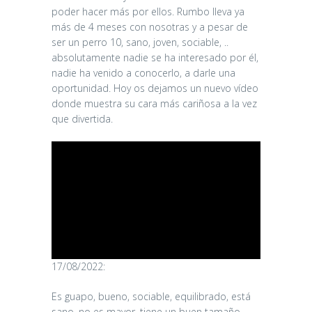
poder hacer más por ellos. Rumbo lleva ya
más de 4 meses con nosotras y a pesar de
ser un perro 10, sano, joven, sociable, ..
absolutamente nadie se ha interesado por él,
nadie ha venido a conocerlo, a darle una
oportunidad. Hoy os dejamos un nuevo vídeo
donde muestra su cara más cariñosa a la vez
que divertida.
17/08/2022:
Es guapo, bueno, sociable, equilibrado, está
sano, no es mayor, tiene un buen tamaño…