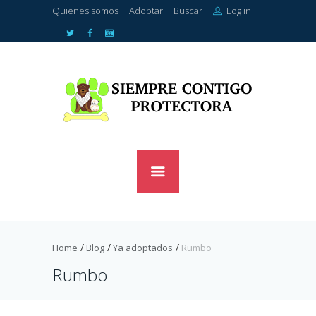
Quienes somos
Adoptar
Buscar
Log in
Home
Blog
Ya adoptados
Rumbo
Rumbo