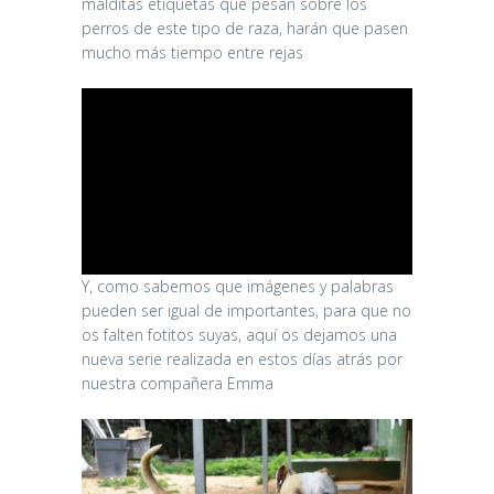
malditas etiquetas que pesan sobre los
perros de este tipo de raza, harán que pasen
mucho más tiempo entre rejas
Y, como sabemos que imágenes y palabras
pueden ser igual de importantes, para que no
os falten fotitos suyas, aquí os dejamos una
nueva serie realizada en estos días atrás por
nuestra compañera Emma