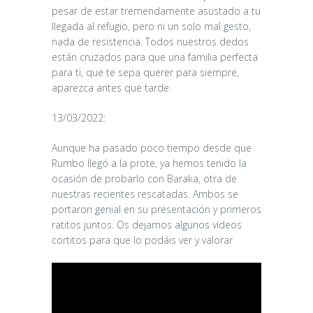
pesar de estar tremendamente asustado a tu
llegada al refugio, pero ni un solo mal gesto,
nada de resistencia. Todos nuestros dedos
están cruzados para que una familia perfecta
para ti, que te sepa querer para siempre,
aparezca antes que tarde.
13/03/2022:
Aunque ha pasado poco tiempo desde que
Rumbo llegó a la prote, ya hemos tenido la
ocasión de probarlo con Baraka, otra de
nuestras recientes rescatadas. Ambos se
portaron genial en su presentación y primeros
ratitos juntos. Os dejamos algunos vídeos
cortitos para que lo podáis ver y valorar