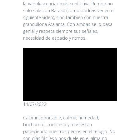
la «adolescencia» más conflictiva. Rumbo no
solo sale con Baraka (como podréis ver en el
siguiente vídeo), sino también con nuestra
grandullona Atalanta. Con ambas se lo pasa
genial y respeta siempre sus señales,
necesidad de espacio y ritmos.
14/07/2022:
Calor insoportable, calima, humedad,
bochorno… todo eso y más están
padeciendo nuestros perros en el refugio. No
son días fáciles y nos duele en el alma no