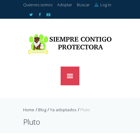
Quienes somos
Adoptar
Buscar
Log in
Home
Blog
Ya adoptados
Pluto
Pluto