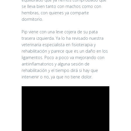
se lleva bien tanto con machos como con
hembras, con quienes ya comparte
dormitorio.
Pip viene con una leve cojera de su pata
trasera izquierda. Ya lo ha revisado nuestra
veterinaria especialista en fisioterapia y
rehabilitación y parece que es un daño en los
ligamentos. Poco a poco va mejorando con
antiinflamatorios y alguna sesión de
rehabilitación y el tiempo dirá si hay que
intervenir o no, ya que no tiene dolor.