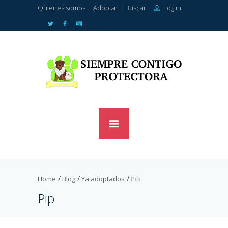
Quienes somos
Adoptar
Buscar
Log in
Home
Blog
Ya adoptados
Pip
Pip