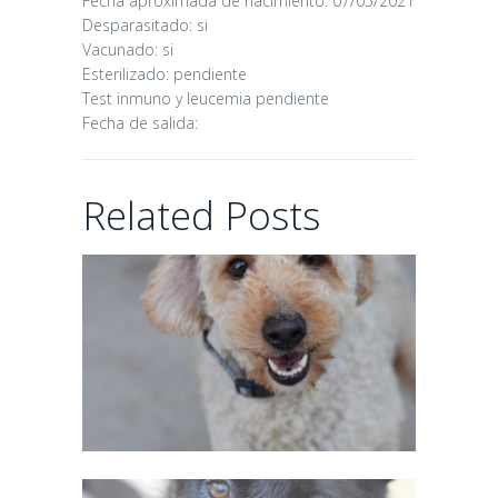
Fecha aproximada de nacimiento: 07/05/2021
Desparasitado: si
Vacunado: si
Esterilizado: pendiente
Test inmuno y leucemia pendiente
Fecha de salida:
CHAIRMAN
Related Posts
02/06/2026