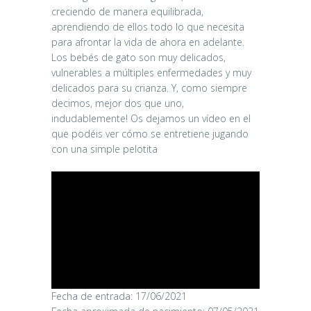
creciendo de manera equilibrada,
aprendiendo de ellos todo lo que necesita
para afrontar la vida de ahora en adelante.
Los bebés de gato son muy delicados,
vulnerables a múltiples enfermedades y muy
delicados para su crianza. Y, como siempre
decimos, mejor dos que uno,
indudablemente! Os dejamos un vídeo en el
que podéis ver cómo se entretiene jugando
con una simple pelotita
CANDY
Fecha de entrada: 17/06/2021
16/06/2026