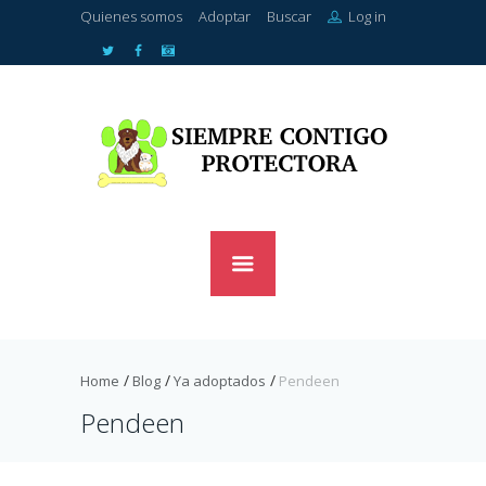
Quienes somos
Adoptar
Buscar
Log in
Home
Blog
Ya adoptados
Pendeen
Pendeen