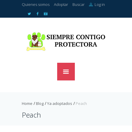
Quienes somos
Adoptar
Buscar
Log in
Home
Blog
Ya adoptados
Peach
Peach