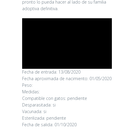
pronto lo pueda hacer al lado de su familia
adoptiva definitiva.
Fecha de entrada: 13/08/2020
CANDY
Fecha aproximada de nacimiento: 01/05/2020
Peso:
Medidas:
16/06/2026
Compatible con gatos: pendiente
Desparasitada: si
Vacunada: si
Esterilizada: pendiente
Fecha de salida: 01/10/2020