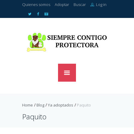
Quienes somos
Adoptar
Buscar
Log in
Home
Blog
Ya adoptados
Paquito
Paquito