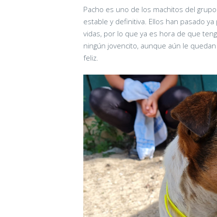
Pacho es uno de los machitos del grupo
estable y definitiva. Ellos han pasado
vidas, por lo que ya es hora de que ten
ningún jovencito, aunque aún le quedan 
feliz.