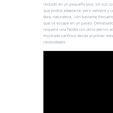
recluido en un pequeño piso, sin sus co
que podría adaptarse, pero siempre y c
libre, naturaleza,…con bastante frecuenci
que se escape en un paseo. Demasiado 
requiere una familia con otros perros a
mostrado cariñoso desde el primer min
necesidades.