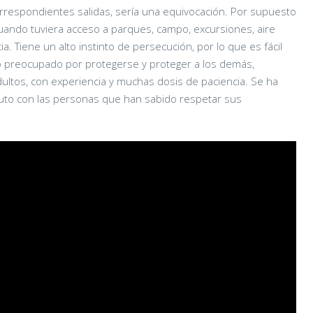
rrespondientes salidas, sería una equivocación. Por supuesto
uando tuviera acceso a parques, campo, excursiones, aire
a. Tiene un alto instinto de persecución, por lo que es fácil
preocupado por protegerse y proteger a los demás,
dultos, con experiencia y muchas dosis de paciencia. Se ha
uto con las personas que han sabido respetar sus