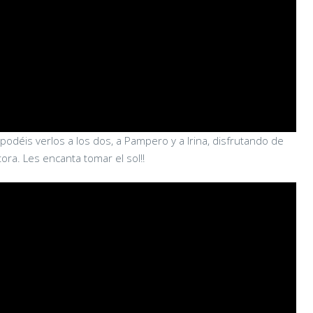
odéis verlos a los dos, a Pampero y a Irina, disfrutando de
tora. Les encanta tomar el sol!!