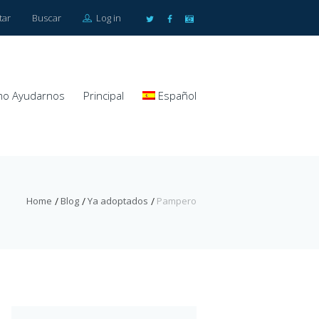
tar
Buscar
Log in
o Ayudarnos
Principal
Español
Home
Blog
Ya adoptados
Pampero