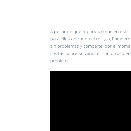
A pesar de que al principio suelen est
para ellos entrar en el refugio, Pampero
sin problemas y comparte, por el momen
cositas sobre su carácter con otros pe
problema.