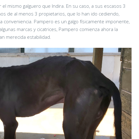
el mismo galguero que Indira. En su caso, a sus escasos 3
os de al menos 3 propietarios, que lo han ido cediendo,
a conveniencia. Pampero es un galgo físicamente imponente,
algunas marcas y cicatrices, Pampero comienza ahora la
tan merecida estabilidad.