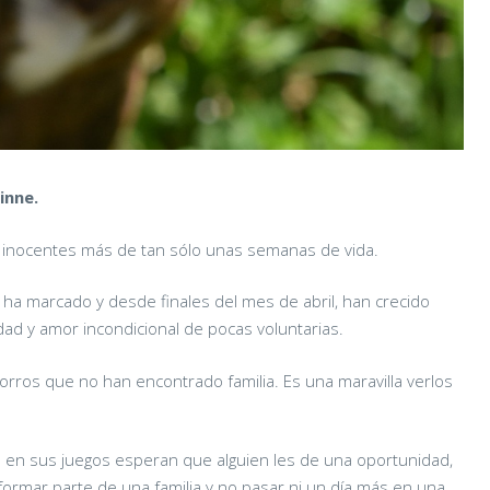
inne.
8 inocentes más de tan sólo unas semanas de vida.
 ha marcado y desde finales del mes de abril, han crecido
lidad y amor incondicional de pocas voluntarias.
orros que no han encontrado familia. Es una maravilla verlos
do en sus juegos esperan que alguien les de una oportunidad,
ormar parte de una familia y no pasar ni un día más en una