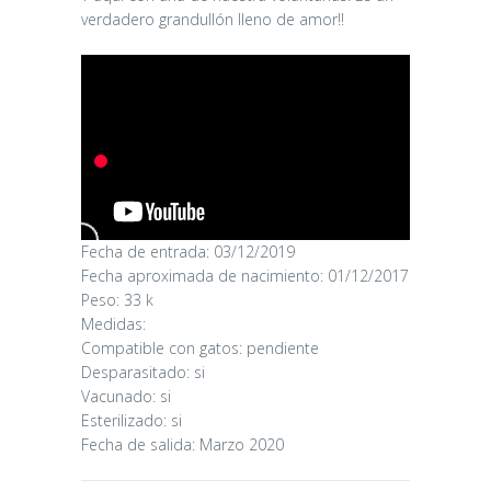
verdadero grandullón lleno de amor!!
Fecha de entrada: 03/12/2019
CANDY
Fecha aproximada de nacimiento: 01/12/2017
Peso: 33 k
Medidas:
16/06/2026
Compatible con gatos: pendiente
Desparasitado: si
Vacunado: si
Esterilizado: si
Fecha de salida: Marzo 2020