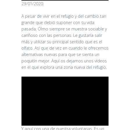
23/01/2020:
A pesar de vivir en el refugio y del cambio tan
grande que debió suponer con su vida
pasada, Olmo siempre se muestra sociable y
cariñoso con las personas. Le gustaría salir
más y utilizar su principal sentido que es el
olfato. Así que de vez en cuando le ofrecemos
alternativas nuevas para que se sienta un
poquitín mejor. Aquí os dejamos unos vídeos
en el que explora una zona nueva del refugio.
Y aquí con una de nuestra voluntarias. Es un