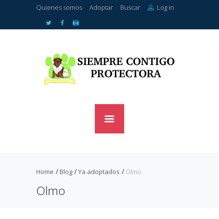
Quienes somos
Adoptar
Buscar
Log in
Home
Blog
Ya adoptados
Olmo
Olmo