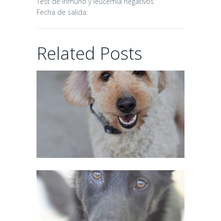
Test de inmuno y leucemia negativos
Fecha de salida:
CHAIRMAN
Related Posts
02/06/2026