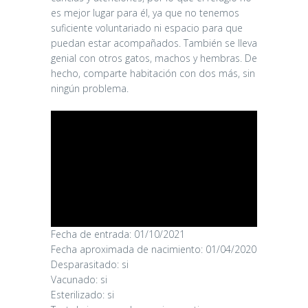
es mejor lugar para él, ya que no tenemos
suficiente voluntariado ni espacio para que
puedan estar acompañados. También se lleva
genial con otros gatos, machos y hembras. De
hecho, comparte habitación con dos más, sin
ningún problema.
CANDY
Fecha de entrada: 01/10/2021
Fecha aproximada de nacimiento: 01/04/2020
16/06/2026
Desparasitado: si
Vacunado: si
Esterilizado: si