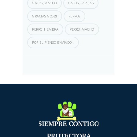
GATOS_MACHO
GATOS_PAREJAS
GRACIAS GOSBI
PERROS
PERRO_HEMBRA
PERRO_MACHO
POR EL PIENSO ENVIADO .