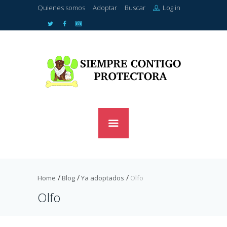
Quienes somos
Adoptar
Buscar
Log in
Home
Blog
Ya adoptados
Olfo
Olfo