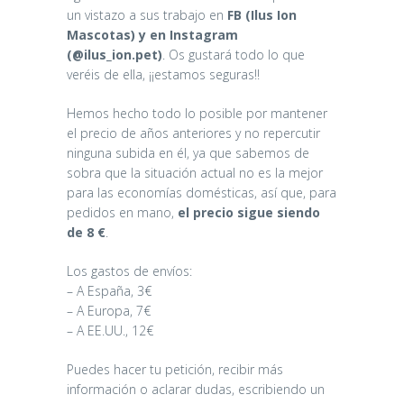
un vistazo a sus trabajo en
FB (Ilus Ion
Mascotas) y en Instagram
(@ilus_ion.pet)
. Os gustará todo lo que
veréis de ella, ¡¡estamos seguras!!
Hemos hecho todo lo posible por mantener
el precio de años anteriores y no repercutir
ninguna subida en él, ya que sabemos de
sobra que la situación actual no es la mejor
para las economías domésticas, así que, para
pedidos en mano,
el precio sigue siendo
de 8 €
.
Los gastos de envíos:
– A España, 3€
– A Europa, 7€
– A EE.UU., 12€
Puedes hacer tu petición, recibir más
información o aclarar dudas, escribiendo un