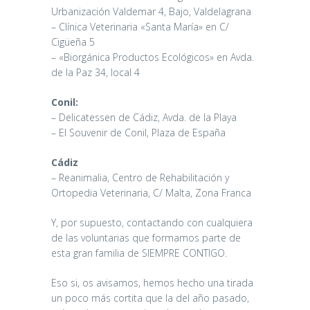
Urbanización Valdemar 4, Bajo, Valdelagrana
– Clínica Veterinaria «Santa María» en C/
Cigüeña 5
– «Biorgánica Productos Ecológicos» en Avda.
de la Paz 34, local 4
Conil:
– Delicatessen de Cádiz, Avda. de la Playa
– El Souvenir de Conil, Plaza de España
Cádiz
– Reanimalia, Centro de Rehabilitación y
Ortopedia Veterinaria, C/ Malta, Zona Franca
Y, por supuesto, contactando con cualquiera
de las voluntarias que formamos parte de
MEJORA
esta gran familia de SIEMPRE CONTIGO.
CONTINUA DE
Eso si, os avisamos, hemos hecho una tirada
LAS
un poco más cortita que la del año pasado,