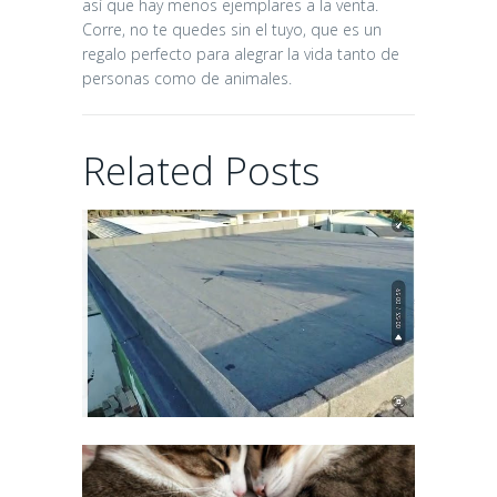
INSTALACIONES
así que hay menos ejemplares a la venta.
Corre, no te quedes sin el tuyo, que es un
24 days ago
regalo perfecto para alegrar la vida tanto de
personas como de animales.
ALOIA Y
Related Posts
ANDURIÑA..
ADOPCIONES
MARAVILLOSAS
24 days ago