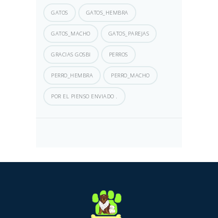
GATOS
GATOS_HEMBRA
GATOS_MACHO
GATOS_PAREJAS
GRACIAS GOSBI
PERROS
PERRO_HEMBRA
PERRO_MACHO
POR EL PIENSO ENVIADO .