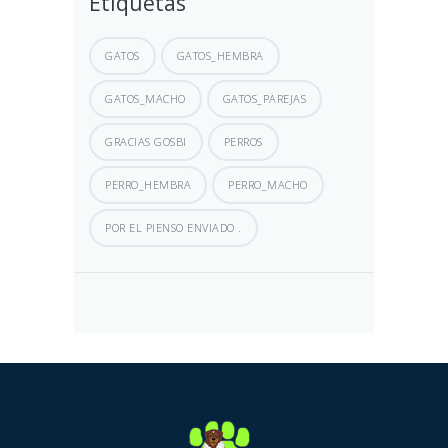
Etiquetas
GATOS
GATOS_HEMBRA
GATOS_MACHO
GATOS_PAREJAS
GRACIAS GOSBI
PERROS
PERRO_HEMBRA
PERRO_MACHO
POR EL PIENSO ENVIADO .