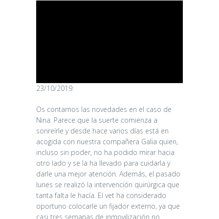
23/10/2019:
Os contamos las novedades en el caso de
Nina. Parece que la suerte comienza a
sonreírle y desde hace varios días está en
acogida con nuestra compañera Galia quien,
incluso sin poder, no ha podido mirar hacia
otro lado y se la ha llevado para cuidarla y
darle una mejor atención. Además, el pasado
lunes se realizó la intervención quirúrgica que
tanta falta le hacía. El vet ha considerado
oportuno colocarle un fijador externo, ya que
casi tres semanas de inmovilización no