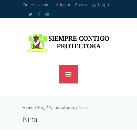
Quienes somos
Adoptar
Buscar
Log in
Home
Blog
Ya adoptados
Nina
Nina