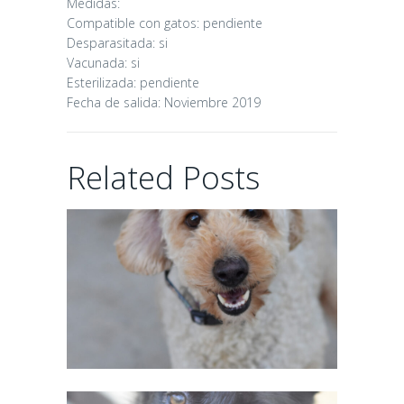
Medidas:
16/06/2026
Compatible con gatos: pendiente
Desparasitada: si
Vacunada: si
Esterilizada: pendiente
Fecha de salida: Noviembre 2019
CHAIRMAN
Related Posts
02/06/2026