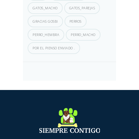
GATOS_MACHO
GATOS_PAREJAS
GRACIAS GOSBI
PERROS
PERRO_HEMBRA
PERRO_MACHO
POR EL PIENSO ENVIADO .