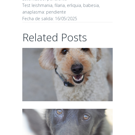
Test leishmania, filaria, erliquia, babesia,
anaplasma: pendiente
Fecha de salida: 16/05/2025
CHAIRMAN
Related Posts
02/06/2026