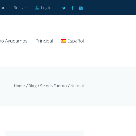
tar
Buscar
Log in
o Ayudarnos
Principal
Español
Home
Blog
Se nos Fueron
Nermal