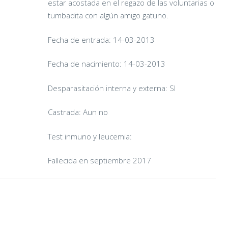
estar acostada en el regazo de las voluntarias o
tumbadita con algún amigo gatuno.
Fecha de entrada: 14-03-2013
Fecha de nacimiento: 14-03-2013
Desparasitación interna y externa: SI
Assam
Castrada: Aun no
27/09/2023
Test inmuno y leucemia:
Fallecida en septiembre 2017