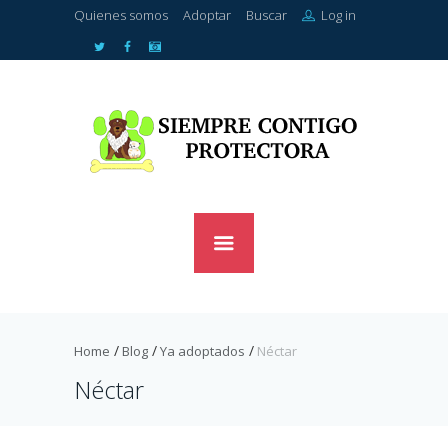
Quienes somos
Adoptar
Buscar
Log in
Home
Blog
Ya adoptados
Néctar
Néctar