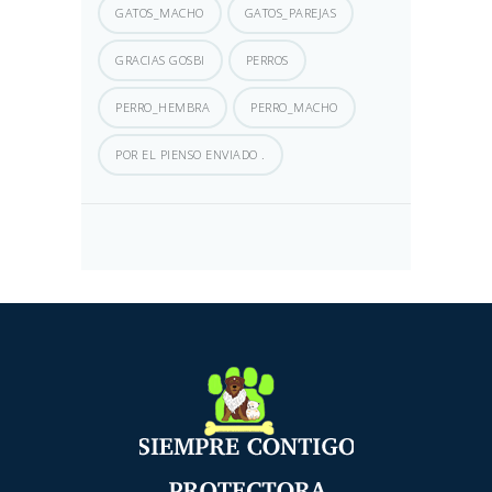
GATOS_MACHO
GATOS_PAREJAS
GRACIAS GOSBI
PERROS
PERRO_HEMBRA
PERRO_MACHO
POR EL PIENSO ENVIADO .