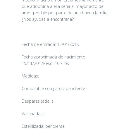
que adoptarla a ella sería el mayor acto de
amor posible por parte de una buena familia.
¿Nos ayudas a encontrarla?
Fecha de entrada: 15/04/2018
Fecha aproximada de nacimiento:
15/11/2017Peso: 10 kilos
Medidas:
Compatible con gatos: pendiente
CANDY
Desparasitada: si
16/06/2026
Vacunada: si
Esterilizada: pendiente