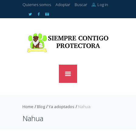
Quienes somos
Adoptar
Buscar
Log in
Home
Blog
Ya adoptados
Nahua
Nahua