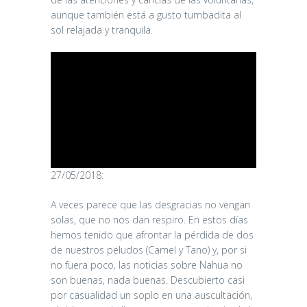
aunque también está a gusto tumbadita al
sol relajada y tranquila.
27/05/2018:
A veces parece que las desgracias no vengan
solas, que no nos dan respiro. En estos días
hemos tenido que afrontar la pérdida de dos
de nuestros peludos (Camel y Tano) y, por si
no fuera poco, las noticias sobre Nahua no
son buenas, nada buenas. Descubierto casi
por casualidad un soplo en una auscultación,