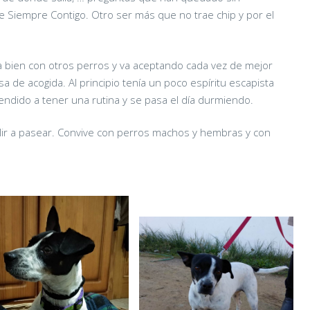
 Siempre Contigo. Otro ser más que no trae chip y por el
eva bien con otros perros y va aceptando cada vez de mejor
sa de acogida. Al principio tenía un poco espíritu escapista
endido a tener una rutina y se pasa el día durmiendo.
lir a pasear. Convive con perros machos y hembras y con