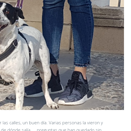
 las calles, un buen día. Varias personas la vieron y
 de dónde salía, … preguntas que han quedado sin