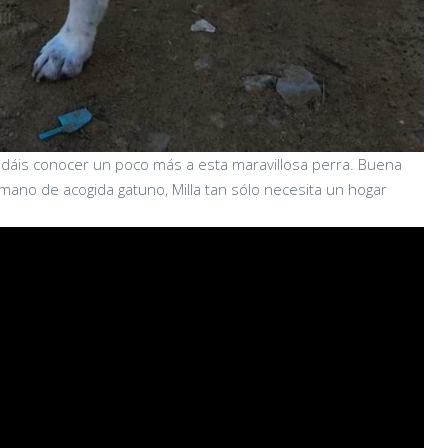
dáis conocer un poco más a esta maravillosa perra. Buena
ano de acogida gatuno, Milla tan sólo necesita un hogar