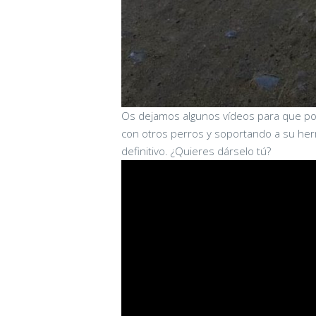
Os dejamos algunos vídeos para que po
con otros perros y soportando a su herm
definitivo. ¿Quieres dárselo tú?