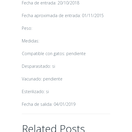
Fecha de entrada: 20/10/2018
Fecha aproximada de entrada: 01/11/2015
Peso:
Medidas:
Compatible con gatos: pendiente
CANDY
Desparasitado: si
16/06/2026
Vacunado: pendiente
Esterilizado: si
Fecha de salida: 04/01/2019
CHAIRMAN
Related Posts
02/06/2026