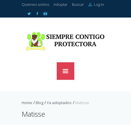
Quienes somos
Adoptar
Buscar
Log in
Home
Blog
Ya adoptados
Matisse
Matisse