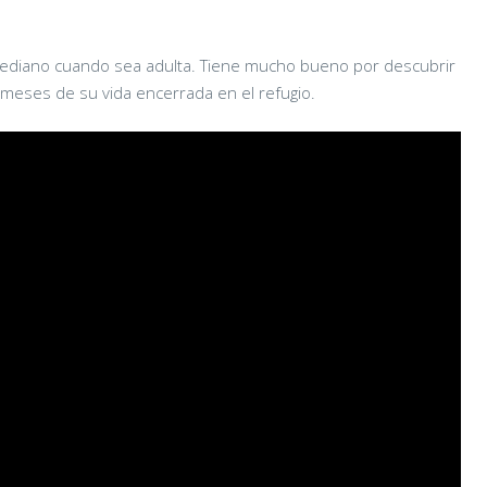
diano cuando sea adulta. Tiene mucho bueno por descubrir
 meses de su vida encerrada en el refugio.