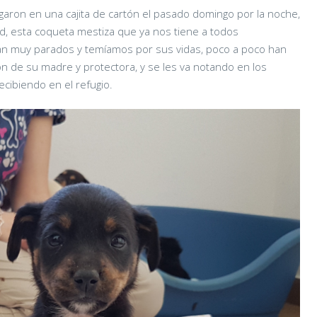
aron en una cajita de cartón el pasado domingo por la noche,
d, esta coqueta mestiza que ya nos tiene a todos
an muy parados y temíamos por sus vidas, poco a poco han
n de su madre y protectora, y se les va notando en los
ecibiendo en el refugio.