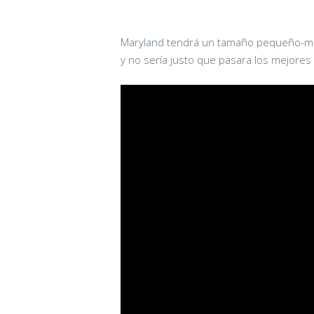
Maryland tendrá un tamaño pequeño-me
y no sería justo que pasara los mejores