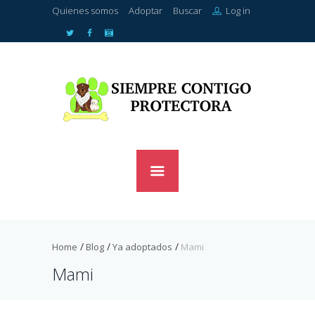
Quienes somos
Adoptar
Buscar
Log in
Home
Blog
Ya adoptados
Mami
Mami