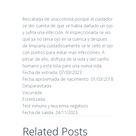
Rescatada de una colonia porque el cuidador
se dio cuenta de que se había dañado un ojo
y sufría una infección. Al inspeccionarla se vio
que ya no tenia ojo en la cuenca y despues
de limpiarla cuidadosamente se le selló el ojo
con puntos para evitar mas infecciones. A
pesar de ello, disfruta de la vida y del cariño
CANDY
humano y está lista para una nueva vida.
Fecha de entrada: 07/03/2023
16/06/2026
Fecha aproximada de nacimiento: 01/03/2018
Desparasitada
Vacunada
Esterilizada
Test inmuno y leucemia negativos
Fecha de salida: 24/11/2023
CHAIRMAN
Related Posts
02/06/2026