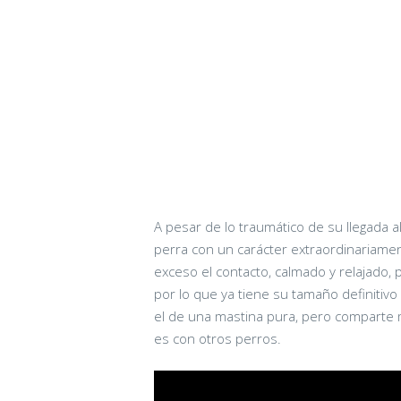
A pesar de lo traumático de su llegada 
perra con un carácter extraordinariame
exceso el contacto, calmado y relajado, p
por lo que ya tiene su tamaño definitivo
el de una mastina pura, pero comparte
es con otros perros.