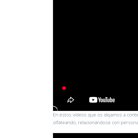
En estos vídeos que os dejamos a contin
olfateando, relacionándose con person