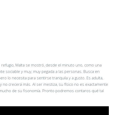
al refugio, Malta se mostró, desde el minuto uno, como una
nte sociable y muy, muy pegada a las personas. Busca en
ero lo necesita para sentirse tranquila y a gusto. Es adulta,
 y no crecerá más. Al ser mestiza, su físico no es exactamente
 mucho de su fisonomía. Pronto podremos contaros qué tal