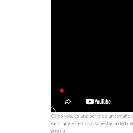
Como veis, es una perra de un tamaño c
decir que estemos dispuestas a darla e
guarda