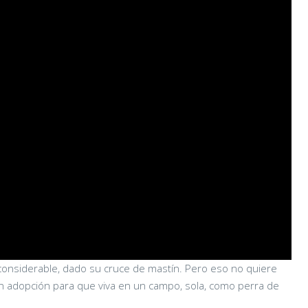
onsiderable, dado su cruce de mastín. Pero eso no quiere
n adopción para que viva en un campo, sola, como perra de