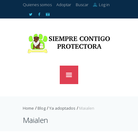
Quienes somos
Adoptar
Buscar
Log in
Home
Blog
Ya adoptados
Maialen
Maialen