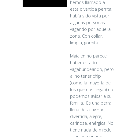
hemos llamado a
esta divertida perrita,
había sido vista por
algunas personas
vagando por aquella
zona. Con collar,
limpia, gordita…
Maialen no parece
haber estado
vagabundeando, pero
al no tener chip
(como la mayoría de
los que nos llegan) no
podemos avisar a su
familia. Es una perra
llena de actividad,
divertida, alegre,
cariñosa, enérgica. No
tiene nada de miedo
a las personas y