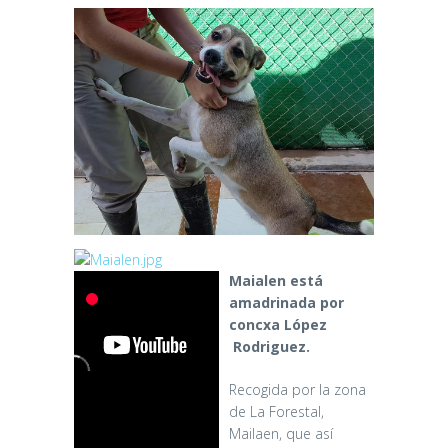
Maialen está
amadrinada por
concxa López
Rodriguez.
Recogida por la zona
de La Forestal,
Mailaen, que así