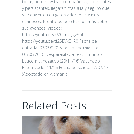
tocar, pero nuestras compañeras, constantes
y persistentes, llegarán más allá y seguro que
se convierten en gatos adorables y muy
cariñosos. Pronto os pondremos más sobre
sus avances. Vídeos:
CANDY
https://youtu.be/xMOmsQgz9oI
https://youtu.be/tf25EVxD-R0 Fecha de
entrada: 03/09/2016 Fecha nacimiento:
16/06/2026
01/06/2016 Desparasitada Test Inmuno y
Leucemia: negativo (29/11/16) Vacunado
Esterilizado: 11/16 Fecha de salida: 27/07/17
(Adoptado en Alemania)
CHAIRMAN
Related Posts
02/06/2026