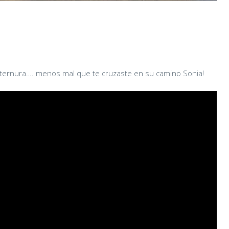
a ternura…. menos mal que te cruzaste en su camino Sonia!
CHAIRMAN