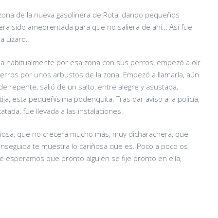
zona de la nueva gasolinera de Rota, dando pequeños
era sido amedrentada para que no saliera de ahí… Así fue
 Lizard.
 habitualmente por esa zona con sus perros, empezó a oír
erros por unos arbustos de la zona. Empezó a llamarla, aún
de repente, salió de un salto, entre alegre y asustada,
ja, esta pequeñísima podenquita. Tras dar aviso a la policía,
atada, fue llevada a las instalaciones.
eciosa, que no crecerá mucho más, muy dicharachera, que
 enseguida te muestra lo cariñosa que es. Poco a poco os
 esperamos que pronto alguien se fije pronto en ella,