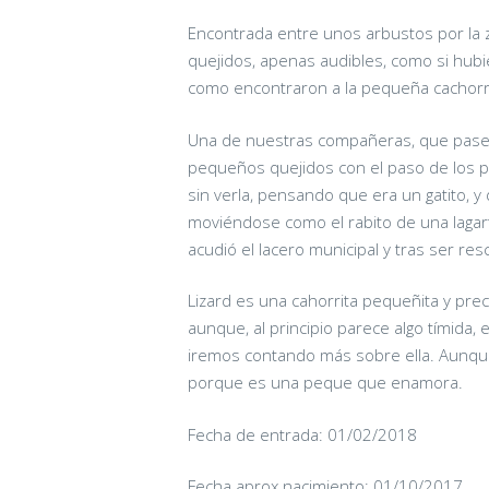
Encontrada entre unos arbustos por la 
quejidos, apenas audibles, como si hubi
como encontraron a la pequeña cachorra
Una de nuestras compañeras, que pasea
pequeños quejidos con el paso de los p
sin verla, pensando que era un gatito, y 
moviéndose como el rabito de una lagarti
acudió el lacero municipal y tras ser resc
Lizard es una cahorrita pequeñita y pr
aunque, al principio parece algo tímida,
iremos contando más sobre ella. Aunque
porque es una peque que enamora.
Fecha de entrada: 01/02/2018
Fecha aprox nacimiento: 01/10/2017