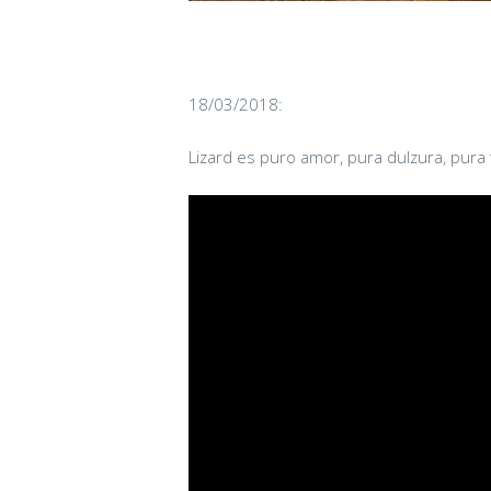
18/03/2018:
Lizard es puro amor, pura dulzura, pur
CANDY