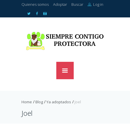
Quienes somos
Adoptar
Buscar
Log in
Home
Blog
Ya adoptados
Joel
Joel