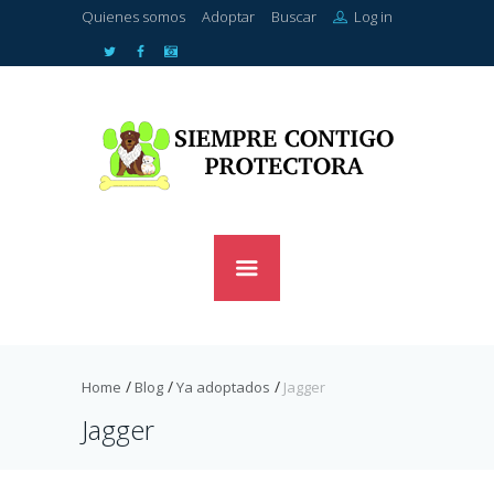
Quienes somos
Adoptar
Buscar
Log in
Home
Blog
Ya adoptados
Jagger
Jagger