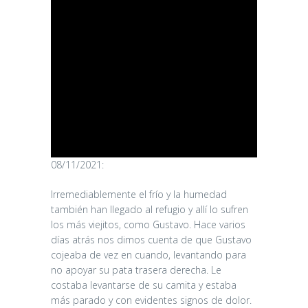
08/11/2021:
Irremediablemente el frío y la humedad
también han llegado al refugio y allí lo sufren
los más viejitos, como Gustavo. Hace varios
días atrás nos dimos cuenta de que Gustavo
cojeaba de vez en cuando, levantando para
no apoyar su pata trasera derecha. Le
costaba levantarse de su camita y estaba
más parado y con evidentes signos de dolor.