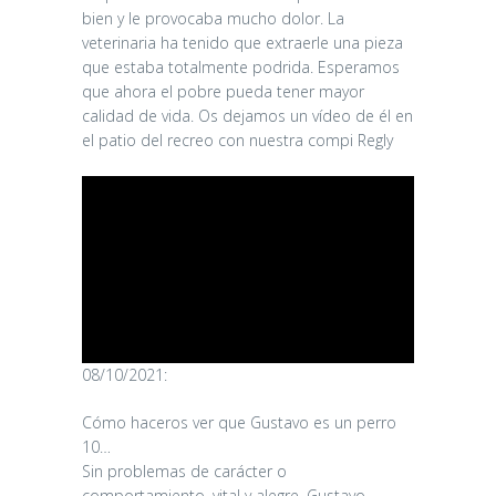
bien y le provocaba mucho dolor. La
veterinaria ha tenido que extraerle una pieza
que estaba totalmente podrida. Esperamos
que ahora el pobre pueda tener mayor
calidad de vida. Os dejamos un vídeo de él en
el patio del recreo con nuestra compi Regly
08/10/2021:
Cómo haceros ver que Gustavo es un perro
10…
Sin problemas de carácter o
comportamiento, vital y alegre, Gustavo