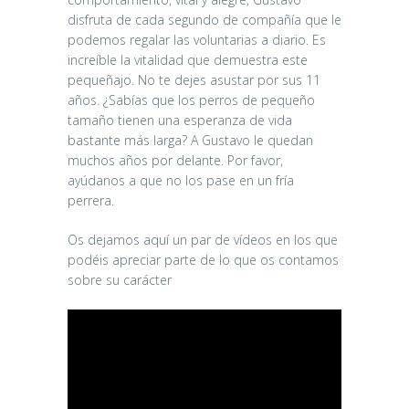
disfruta de cada segundo de compañía que le
podemos regalar las voluntarias a diario. Es
increíble la vitalidad que demuestra este
pequeñajo. No te dejes asustar por sus 11
años. ¿Sabías que los perros de pequeño
tamaño tienen una esperanza de vida
bastante más larga? A Gustavo le quedan
muchos años por delante. Por favor,
ayúdanos a que no los pase en un fría
perrera.
Os dejamos aquí un par de vídeos en los que
podéis apreciar parte de lo que os contamos
sobre su carácter