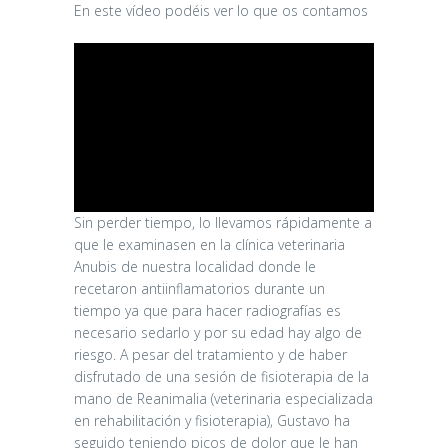
En este vídeo podéis ver lo que os contamos
Sin perder tiempo, lo llevamos rápidamente a
que le examinasen en la clínica veterinaria
Anubis de nuestra localidad donde le
recetaron antiinflamatorios durante un
tiempo ya que para hacer radiografías es
necesario sedarlo y por su edad hay algo de
riesgo. A pesar del tratamiento y de haber
disfrutado de una sesión de fisioterapia de la
mano de Reanimalia (veterinaria especializada
en rehabilitación y fisioterapia), Gustavo ha
seguido teniendo picos de dolor que le han