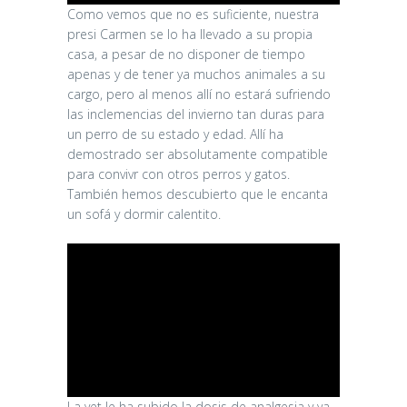
Como vemos que no es suficiente, nuestra
presi Carmen se lo ha llevado a su propia
casa, a pesar de no disponer de tiempo
apenas y de tener ya muchos animales a su
cargo, pero al menos allí no estará sufriendo
las inclemencias del invierno tan duras para
un perro de su estado y edad. Allí ha
demostrado ser absolutamente compatible
para convivr con otros perros y gatos.
También hemos descubierto que le encanta
un sofá y dormir calentito.
La vet le ha subido la dosis de analgesia y ya