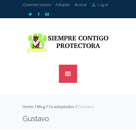
Quienes somos
Adoptar
Buscar
Log in
Home
Blog
Ya adoptados
Gustavo
Gustavo