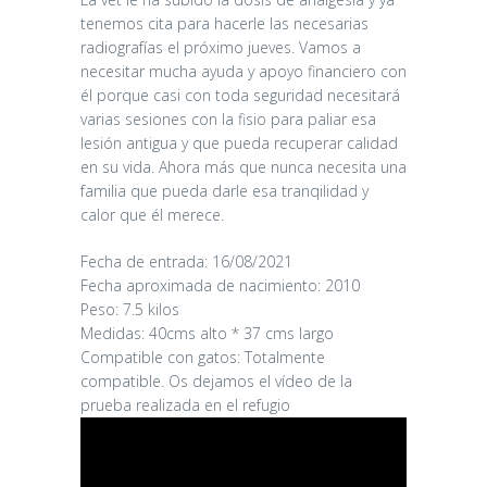
tenemos cita para hacerle las necesarias
radiografías el próximo jueves. Vamos a
necesitar mucha ayuda y apoyo financiero con
él porque casi con toda seguridad necesitará
varias sesiones con la fisio para paliar esa
lesión antigua y que pueda recuperar calidad
en su vida. Ahora más que nunca necesita una
familia que pueda darle esa tranqilidad y
calor que él merece.
Fecha de entrada: 16/08/2021
Fecha aproximada de nacimiento: 2010
Peso: 7.5 kilos
Medidas: 40cms alto * 37 cms largo
Compatible con gatos: Totalmente
compatible. Os dejamos el vídeo de la
prueba realizada en el refugio