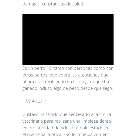
demás circunstancias de salud.
Es un perro 10, tanto con personas como con
otros perros, que adora las atenciones que
ahora está recibiendo en el refugio y que ha
ganado incluso algo de peso desde que llegó.
17/09/2021:
Gustavo ha tenido que ser llevado a la clínica
veterinaria para realizarle una limpieza dental
en profundidad debido al terrible estado en
el que tenía la boca. Eso le impedía comer