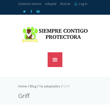
Quienes somos
Adoptar
Buscar
Log in
Home
Blog
Ya adoptados
Griff
Griff