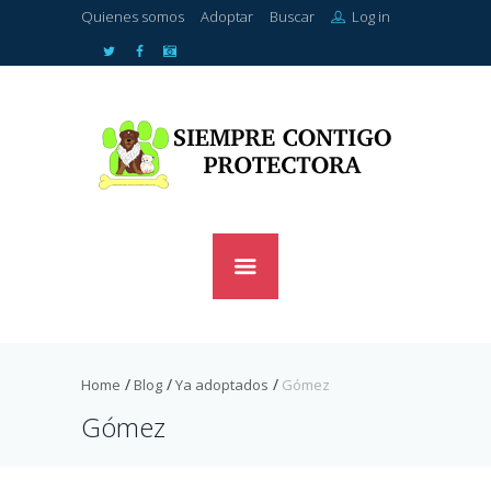
Quienes somos
Adoptar
Buscar
Log in
Home
Blog
Ya adoptados
Gómez
Gómez