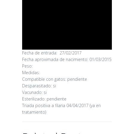
Fecha de entrada: 27/02/2017
Fecha aproximada de nacimiento: 01/03/2015
CANDY
Peso:
Medidas:
Compatible con gatos: pendiente
16/06/2026
Desparasitado: si
Vacunado: si
Esterilizado: pendiente
Triada positiva a filaria 04/04/2017 (ya en
tratamiento)
CHAIRMAN