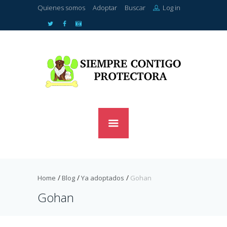
Quienes somos
Adoptar
Buscar
Log in
Home
Blog
Ya adoptados
Gohan
Gohan