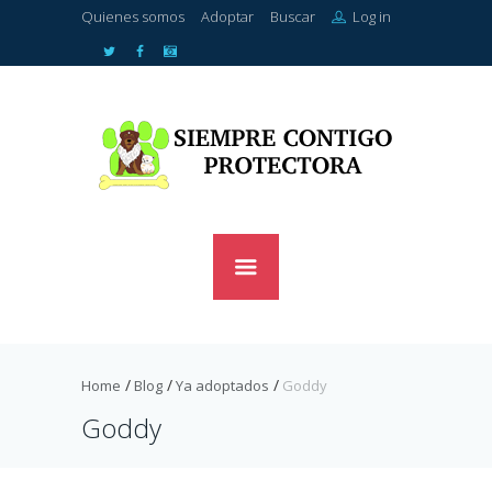
Quienes somos
Adoptar
Buscar
Log in
Home
Blog
Ya adoptados
Goddy
Goddy