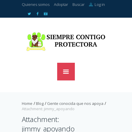
Quienes somos
Adoptar
Buscar
Log in
Home
Blog
Gente conocida que nos apoya
Attachment: jimmy_apoyando
Attachment:
jimmy_apoyando