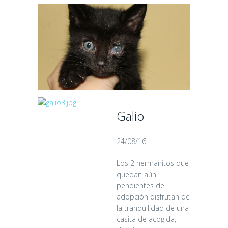
Galio
24/08/16
Los 2 hermanitos que
quedan aún
pendientes de
adopción disfrutan de
la tranquilidad de una
casita de acogida,