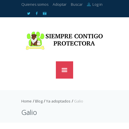
Quienes somos
Adoptar
Buscar
Log in
Home
Blog
Ya adoptados
Galio
Galio