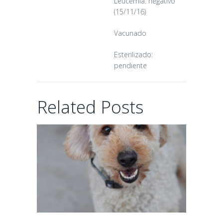
Leucemia: negativo
16/06/2026
(15/11/16)
Vacunado
Esterilizado:
pendiente
CHAIRMAN
Related Posts
02/06/2026