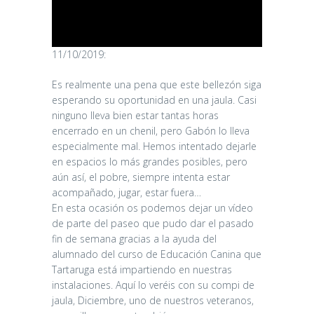
11/10/2019:
Es realmente una pena que este bellezón siga
esperando su oportunidad en una jaula. Casi
ninguno lleva bien estar tantas horas
encerrado en un chenil, pero Gabón lo lleva
especialmente mal. Hemos intentado dejarle
en espacios lo más grandes posibles, pero
aún así, el pobre, siempre intenta estar
acompañado, jugar, estar fuera…
En esta ocasión os podemos dejar un vídeo
de parte del paseo que pudo dar el pasado
fin de semana gracias a la ayuda del
alumnado del curso de Educación Canina que
Tartaruga está impartiendo en nuestras
instalaciones. Aquí lo veréis con su compi de
jaula, Diciembre, uno de nuestros veteranos,