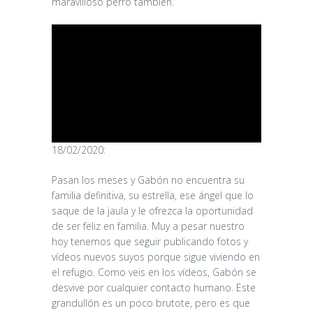
maravilloso perro también.
18/02/2020:
Pasan los meses y Gabón no encuentra su
familia definitiva, su estrella, ese ángel que lo
saque de la jaula y le ofrezca la oportunidad
de ser feliz en familia. Muy a pesar nuestro
hoy tenemos que seguir publicando fotos y
vídeos nuevos suyos porque sigue viviendo en
el refugio. Como veis en los vídeos, Gabón se
desvive por cualquier contacto humano. Este
grandullón es un poco brutote, pero es que