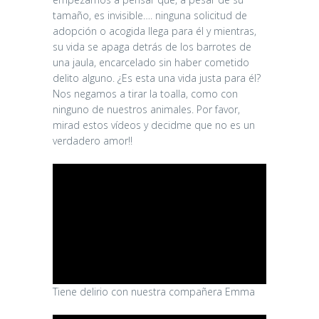
tamaño, es invisible…. ninguna solicitud de
adopción o acogida llega para él y mientras,
su vida se apaga detrás de los barrotes de
una jaula, encarcelado sin haber cometido
delito alguno. ¿Es esta una vida justa para él?
Nos negamos a tirar la toalla, como con
ninguno de nuestros animales. Por favor,
mirad estos vídeos y decidme que no es un
verdadero amor!!
Tiene delirio con nuestra compañera Emma