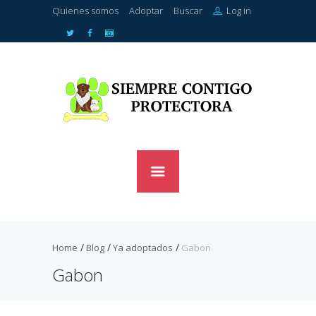
Quienes somos
Adoptar
Buscar
Log in
Home
Blog
Ya adoptados
Gabon
Gabon