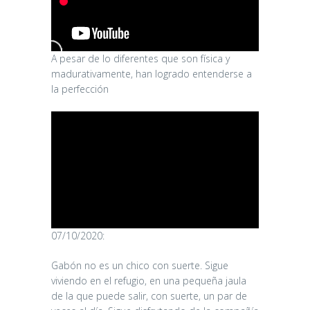
A pesar de lo diferentes que son física y
madurativamente, han logrado entenderse a
la perfección
07/10/2020:
Gabón no es un chico con suerte. Sigue
viviendo en el refugio, en una pequeña jaula
de la que puede salir, con suerte, un par de