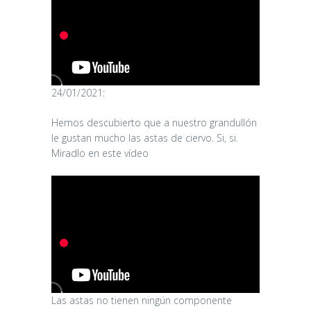
24/01/2021:
Hemos descubierto que a nuestro grandullón
le gustan mucho las astas de ciervo. Si, si.
Miradlo en este vídeo
Las astas no tienen ningún componente