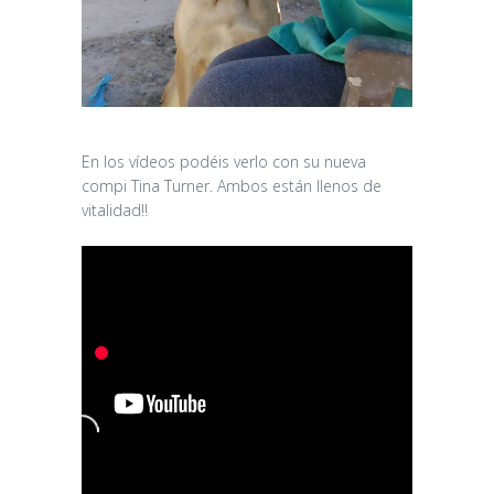
En los vídeos podéis verlo con su nueva
compi Tina Turner. Ambos están llenos de
vitalidad!!