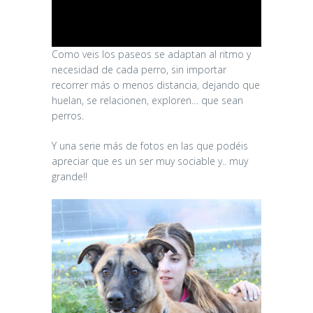
Como veis los paseos se adaptan al ritmo y
necesidad de cada perro, sin importar
recorrer más o menos distancia, dejando que
huelan, se relacionen, exploren… que sean
perros.
Y una serie más de fotos en las que podéis
apreciar que es un ser muy sociable y.. muy
grande!!