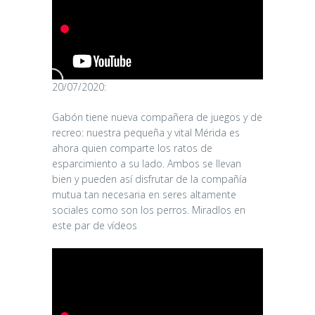
20/07/2020:
Gabón tiene nueva compañera de juegos y de
recreo: nuestra pequeña y vital Mérida es
ahora quien comparte los ratos de
esparcimiento a su lado. Ambos se llevan
bien y pueden así disfrutar de la compañía
mutua tan necesaria en seres altamente
sociales como son los perros. Miradlos en
este par de vídeos