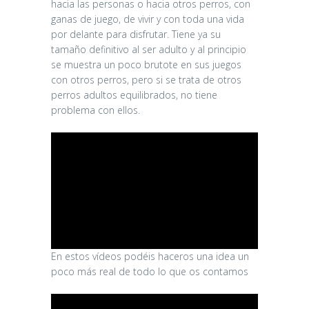
hacia las personas o hacia otros perros, con
ganas de juego, de vivir y con toda una vida
por delante para disfrutar. Tiene ya su
tamaño definitivo al ser adulto y al principio
se muestra un poco brutote en sus juegos
con otros perros, pero si se trata de otros
perros adultos equilibrados, no tiene
problema con ellos.
En estos vídeos podéis haceros una idea un
poco más real de todo lo que os contamos